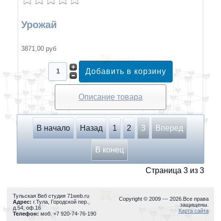
Урожай
3871,00 руб
Описание товара
В начало
Назад
1
2
3
Вперед
В конец
Страница 3 из 3
Тульская Веб студия 71web.ru
Copyright © 2009 ---
2026.Все права
Адрес:
г.Тула
,
Городской пер.,
защищены.
д.54, оф.16
Карта сайта
Телефон:
моб. +7 920-74-76-190